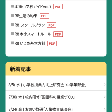
本郷小学校ガイドver.7
PDF
R8生活の約束
PDF
R8_スクールプラン
PDF
R8 本小スマートルール
PDF
R8 いじめ基本方針
PDF
新着記事
8/5( 水 ) 小学校授業力向上研究会「中学年部会」
7/30( 木 ) 校内研修「国語科の授業づくり」
7/24( 金 ) おおい教研「人権教育講演会」