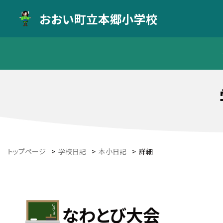
おおい町立本郷小学校
トップページ
>
学校日記
>
本小日記
>
詳細
なわとび大会