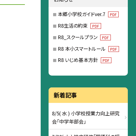
本郷小学校ガイドver.7
PDF
R8生活の約束
PDF
R8_スクールプラン
PDF
R8 本小スマートルール
PDF
R8 いじめ基本方針
PDF
新着記事
8/5( 水 ) 小学校授業力向上研究
会「中学年部会」