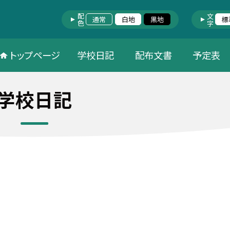
配色
文字
通常
白地
黒地
標
トップページ
学校日記
配布文書
予定表
学校日記