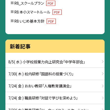
R8_スクールプラン
PDF
R8 本小スマートルール
PDF
R8 いじめ基本方針
PDF
新着記事
8/5( 水 ) 小学校授業力向上研究会「中学年部会」
7/30( 木 ) 校内研修「国語科の授業づくり」
7/24( 金 ) おおい教研「人権教育講演会」
7/24( 金 ) 職員研修「対話で学びを深めよう」
7/22( 水 ) 職員研修「ツーウェイコミュニケーション」