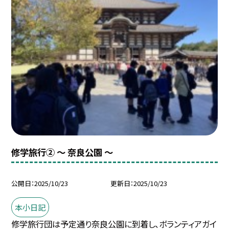
修学旅行② ～ 奈良公園 ～
公開日
2025/10/23
更新日
2025/10/23
本小日記
修学旅行団は予定通り奈良公園に到着し、ボランティアガイ