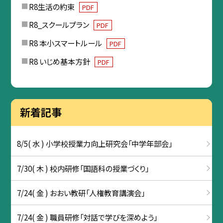
R8生活の約束
PDF
R8_スクールプラン
PDF
R8 本小スマートルール
PDF
R8 いじめ基本方針
PDF
新着記事
8/5( 水 ) 小学校授業力向上研究会「中学年部会」
7/30( 木 ) 校内研修「国語科の授業づくり」
7/24( 金 ) おおい教研「人権教育講演会」
7/24( 金 ) 職員研修「対話で学びを深めよう」