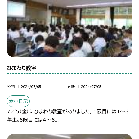
ひまわり教室
公開日
2024/07/05
更新日
2024/07/05
本小日記
７／５（金）にひまわり教室がありました。 ５限目には１〜３
年生。６限目には４〜６...